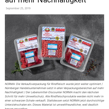
September 25, 2019
NORMA: Die Verkaufsverpackung für Rindfleisch wurde jetzt weiter optimiert /
Nürnberger Handelsunternehmen setzt in allen Verpackungsbereichen auf mehr
Nachhaltigkeit / Der Lebensmittel-Discounter NORMA macht den nächsten
Schritt für mehr Umweltschutz. Alle Rindfleischprodukte werden nicht mehr in
einer schwarzen Schale verkauft. Stattdessen setzt NORMA jetzt durchsichtige
Unterziehschalen ein. Dieses Material ist umweltfreundlicher, weil deutlich
besser recycelbar.