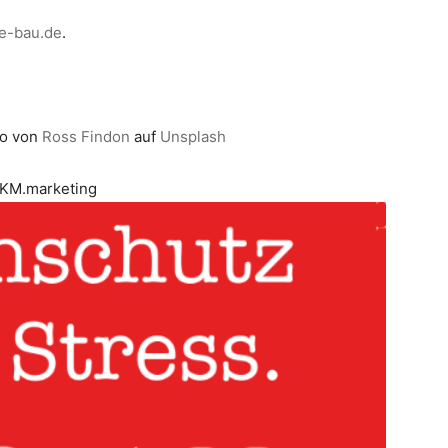
e-bau.de
.
to von
Ross Findon
auf
Unsplash
KM.marketing