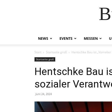
B
NEWS
EVENTS
MESSEN
U
Start
Startseite groß
Hentschke Bau ist „Vorreiter
Startseite groß
Hentschke Bau ist
sozialer Verantw
Juni 24, 2024