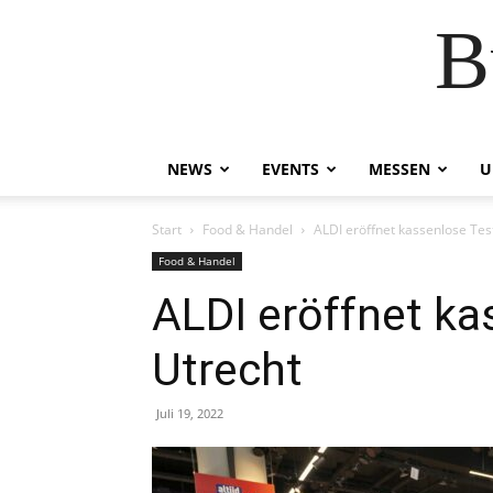
B
NEWS
EVENTS
MESSEN
U
Start
Food & Handel
ALDI eröffnet kassenlose Testf
Food & Handel
ALDI eröffnet kas
Utrecht
Juli 19, 2022