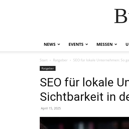
B
NEWS
EVENTS
MESSEN
U
Start
Ratgeber
SEO für lokale Unternehmen: So geh
Ratgeber
SEO für lokale 
Sichtbarkeit in d
April 15, 2025