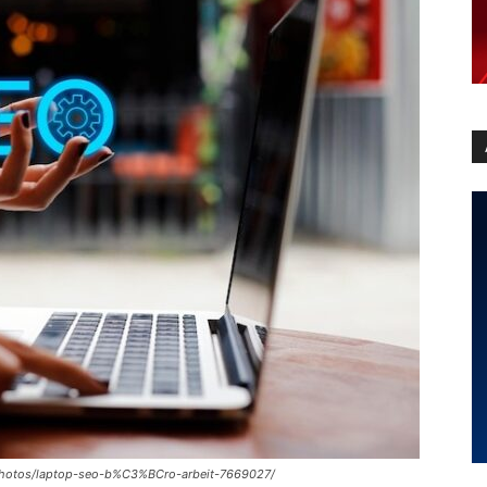
e/photos/laptop-seo-b%C3%BCro-arbeit-7669027/