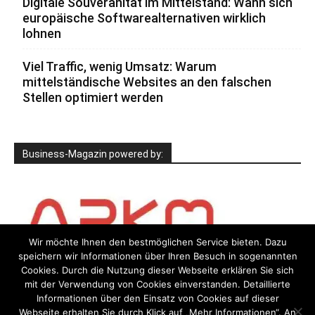
Digitale Souveränität im Mittelstand: Wann sich
europäische Softwarealternativen wirklich
lohnen
Viel Traffic, wenig Umsatz: Warum
mittelständische Websites an den falschen
Stellen optimiert werden
Business-Magazin powered by:
Wir möchte Ihnen den bestmöglichen Service bieten. Dazu
speichern wir Informationen über Ihren Besuch in sogenannten
Cookies. Durch die Nutzung dieser Webseite erklären Sie sich
mit der Verwendung von Cookies einverstanden. Detaillierte
Informationen über den Einsatz von Cookies auf dieser
Webseite erhalten Sie durch Klick auf „Mehr Informationen“. An