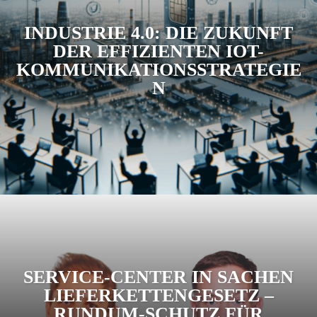
INDUSTRIE 4.0: DIE ZUKUNFT
DER EFFIZIENTEN IOT-
KOMMUNIKATIONSSTRATEGIE
N
SERVICE-CENTER IN SACHEN
LIEFERKETTENGESETZ –
RUNDUM-SCHUTZ FÜR