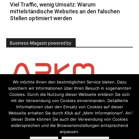
Viel Traffic, wenig Umsatz: Warum
mittelständische Websites an den falschen
Stellen optimiert werden
Business-Magazin powered by:
Wir möchte Ihnen den bestmöglichen Service bieten. Dazu
speichern wir Informationen über Ihren Besuch in sogenannten
Cookies. Durch die Nutzung dieser Webseite erklären Sie sich
mit der Verwendung von Cookies einverstanden. Detaillierte
Informationen über den Einsatz von Cookies auf dieser
Webseite erhalten Sie durch Klick auf „Mehr Informationen“. An
dieser Stelle können Sie auch der Verwendung von Cookies
widersprechen und die Browsereinstellungen entsprechend
anpassen.
Impressum
Datenschutzerklärung