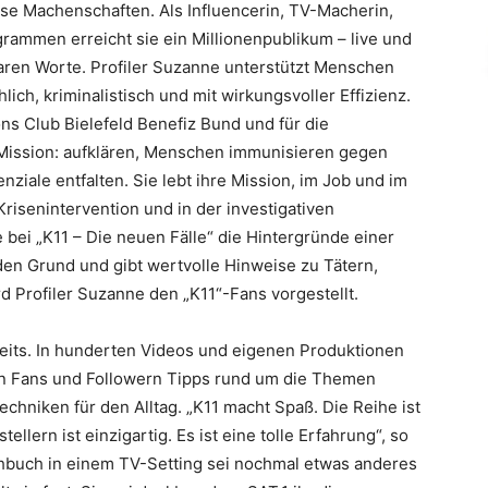
ese Machenschaften. Als Influencerin, TV-Macherin,
rammen erreicht sie ein Millionenpublikum – live und
 klaren Worte. Profiler Suzanne unterstützt Menschen
lich, kriminalistisch und mit wirkungsvoller Effizienz.
ns Club Bielefeld Benefiz Bund und für die
 Mission: aufklären, Menschen immunisieren gegen
nziale entfalten. Sie lebt ihre Mission, im Job und im
risenintervention und in der investigativen
e bei „K11 – Die neuen Fälle“ die Hintergründe einer
den Grund und gibt wertvolle Hinweise zu Tätern,
d Profiler Suzanne den „K11“-Fans vorgestellt.
eits. In hunderten Videos und eigenen Produktionen
en Fans und Followern Tipps rund um die Themen
echniken für den Alltag. „K11 macht Spaß. Die Reihe ist
llern ist einzigartig. Es ist eine tolle Erfahrung“, so
hbuch in einem TV-Setting sei nochmal etwas anderes