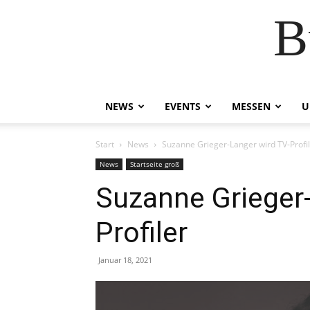
B
NEWS
EVENTS
MESSEN
U
Start
News
Suzanne Grieger-Langer wird TV-Profi
News
Startseite groß
Suzanne Grieger-
Profiler
Januar 18, 2021