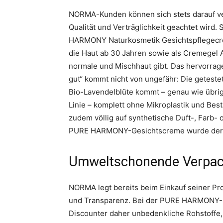
NORMA-Kunden können sich stets darauf ver
Qualität und Verträglichkeit geachtet wird
HARMONY Naturkosmetik Gesichtspflegecreme
die Haut ab 30 Jahren sowie als Cremegel 
normale und Mischhaut gibt. Das hervorra
gut“ kommt nicht von ungefähr: Die getes
Bio-Lavendelblüte kommt – genau wie übrig
Linie – komplett ohne Mikroplastik und Bes
zudem völlig auf synthetische Duft-, Farb- 
PURE HARMONY-Gesichtscreme wurde derma
Umweltschonende Verpacku
NORMA legt bereits beim Einkauf seiner Pr
und Transparenz. Bei der PURE HARMONY-G
Discounter daher unbedenkliche Rohstoffe, 