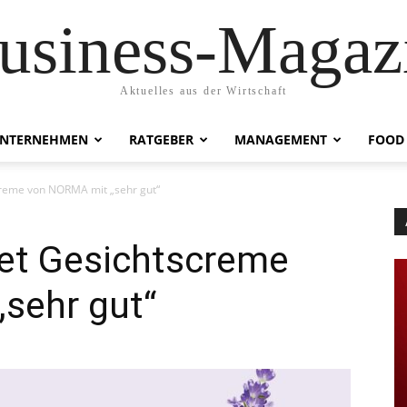
usiness-Magaz
Aktuelles aus der Wirtschaft
NTERNEHMEN
RATGEBER
MANAGEMENT
FOOD
creme von NORMA mit „sehr gut“
et Gesichtscreme
sehr gut“