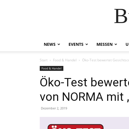
B
NEWS
EVENTS
MESSEN
U
Start
Food & Handel
Öko-Test bewertet Gesichts
Food & Handel
Öko-Test bewert
von NORMA mit „
Dezember 2, 2019