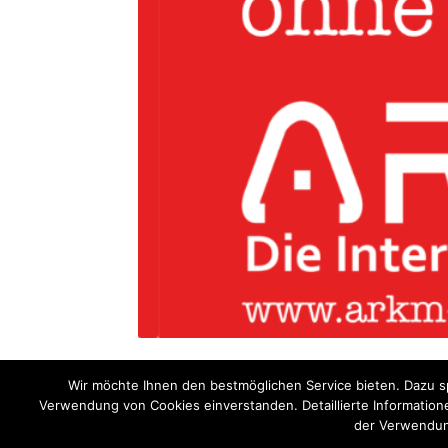
Wir möchte Ihnen den bestmöglichen Service bieten. Dazu sp
Verwendung von Cookies einverstanden. Detaillierte Informatione
der Verwendun