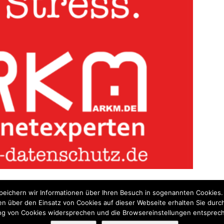
eichern wir Informationen über Ihren Besuch in sogenannten Cookies. 
n über den Einsatz von Cookies auf dieser Webseite erhalten Sie durch 
g von Cookies widersprechen und die Browsereinstellungen entsprec