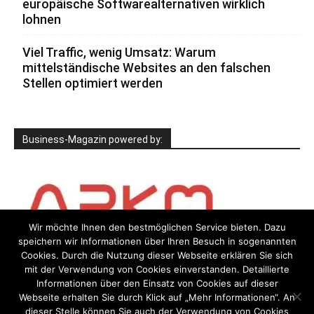
europäische Softwarealternativen wirklich
lohnen
Viel Traffic, wenig Umsatz: Warum
mittelständische Websites an den falschen
Stellen optimiert werden
Business-Magazin powered by:
Wir möchte Ihnen den bestmöglichen Service bieten. Dazu
speichern wir Informationen über Ihren Besuch in sogenannten
Cookies. Durch die Nutzung dieser Webseite erklären Sie sich
mit der Verwendung von Cookies einverstanden. Detaillierte
Informationen über den Einsatz von Cookies auf dieser
Webseite erhalten Sie durch Klick auf „Mehr Informationen“. An
dieser Stelle können Sie auch der Verwendung von Cookies