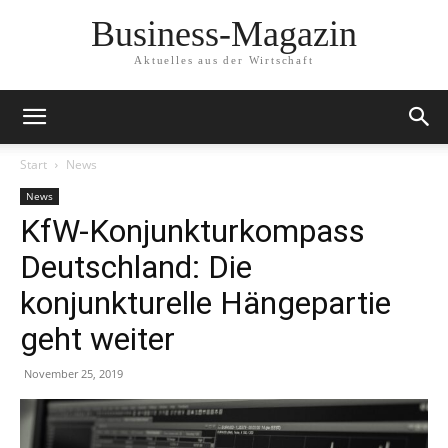
Business-Magazin
Aktuelles aus der Wirtschaft
Start
News
News
KfW-Konjunkturkompass
Deutschland: Die
konjunkturelle Hängepartie
geht weiter
November 25, 2019