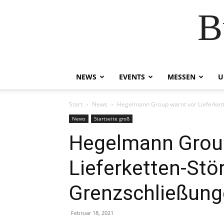
B
NEWS
EVENTS
MESSEN
U
Start
News
Hegelmann Group warnt vor Lieferket
News
Startseite groß
Hegelmann Group
Lieferketten-Stö
Grenzschließun
Februar 18, 2021