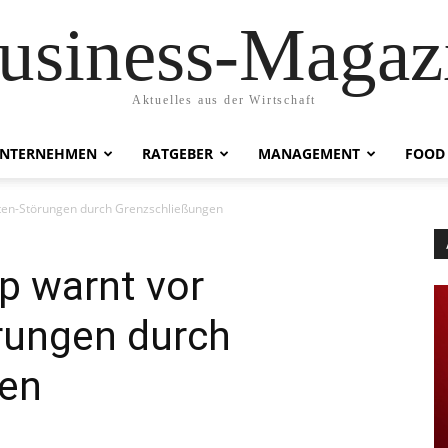
usiness-Magaz
Aktuelles aus der Wirtschaft
NTERNEHMEN
RATGEBER
MANAGEMENT
FOOD
ten-Störungen durch Grenzschließungen
 warnt vor
rungen durch
gen