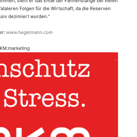
ommen, sieht er das Ende der Fahnenstange bei vielen
ataleren Folgen für die Wirtschaft, da die Reserven
ssiv dezimiert wurden.“
er:
www.hegelmann.com
KM.marketing