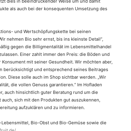
etzt dies in beeindruckender Weise um und damit
odukte als auch bei der konsequenten Umsetzung des
uktions- und Wertschöpfungskette bei seinen
ir nehmen Bio sehr ernst, bis ins kleinste Detail“,
äßig gegen die Billigmentalität im Lebensmittelhandel
gzulassen. Einer zahlt immer den Preis: die Böden und
er Konsument mit seiner Gesundheit. Wir möchten aber,
sen berücksichtigt und entsprechend seines Beitrages
sion. Diese solle auch im Shop sichtbar werden. „Wir
tät, die vollen Genuss garantieren.“ Im Hofladen
er, auch hinsichtlich guter Beratung rund um die
t auch, sich mit den Produkten gut auszukennen,
ereitung aufzuklären und zu informieren.
o-Lebensmittel, Bio-Obst und Bio-Gemüse sowie die
ruit.de/