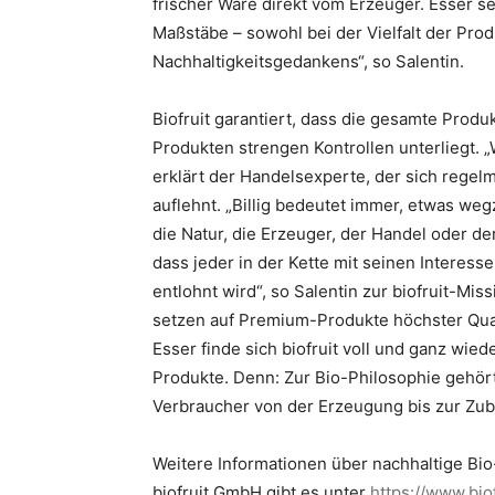
frischer Ware direkt vom Erzeuger. Esser s
Maßstäbe – sowohl bei der Vielfalt der Pr
Nachhaltigkeitsgedankens“, so Salentin.
Biofruit garantiert, dass die gesamte Prod
Produkten strengen Kontrollen unterliegt. „W
erklärt der Handelsexperte, der sich regelm
auflehnt. „Billig bedeutet immer, etwas we
die Natur, die Erzeuger, der Handel oder d
dass jeder in der Kette mit seinen Interes
entlohnt wird“, so Salentin zur biofruit-Mis
setzen auf Premium-Produkte höchster Quali
Esser finde sich biofruit voll und ganz wied
Produkte. Denn: Zur Bio-Philosophie gehör
Verbraucher von der Erzeugung bis zur Zub
Weitere Informationen über nachhaltige Bi
biofruit GmbH gibt es unter
https://www.biof