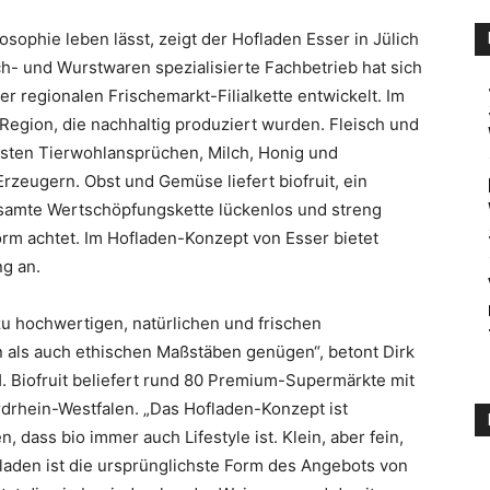
losophie leben lässt, zeigt der Hofladen Esser in Jülich
sch- und Wurstwaren spezialisierte Fachbetrieb hat sich
r regionalen Frischemarkt-Filialkette entwickelt. Im
Region, die nachhaltig produziert wurden. Fleisch und
sten Tierwohlansprüchen, Milch, Honig und
zeugern. Obst und Gemüse liefert biofruit, ein
samte Wertschöpfungskette lückenlos und streng
 Form achtet. Im Hofladen-Konzept von Esser bietet
ng an.
 zu hochwertigen, natürlichen und frischen
 als auch ethischen Maßstäben genügen“, betont Dirk
H. Biofruit beliefert rund 80 Premium-Supermärkte mit
rdrhein-Westfalen. „Das Hofladen-Konzept ist
 dass bio immer auch Lifestyle ist. Klein, aber fein,
aden ist die ursprünglichste Form des Angebots von