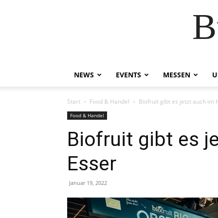
B
NEWS
EVENTS
MESSEN
U
Start
Food & Handel
Biofruit gibt es jetzt auch im
Food & Handel
Biofruit gibt es 
Esser
Januar 19, 2022