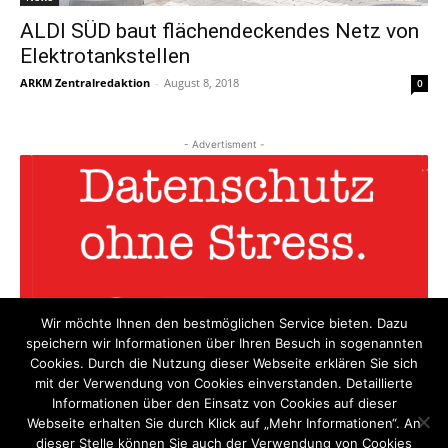
ALDI SÜD baut flächendeckendes Netz von
Elektrotankstellen
ARKM Zentralredaktion
-
August 8, 2018
0
- Advertisment -
Wir möchte Ihnen den bestmöglichen Service bieten. Dazu
speichern wir Informationen über Ihren Besuch in sogenannten
Cookies. Durch die Nutzung dieser Webseite erklären Sie sich
mit der Verwendung von Cookies einverstanden. Detaillierte
Informationen über den Einsatz von Cookies auf dieser
Webseite erhalten Sie durch Klick auf „Mehr Informationen“. An
dieser Stelle können Sie auch der Verwendung von Cookies