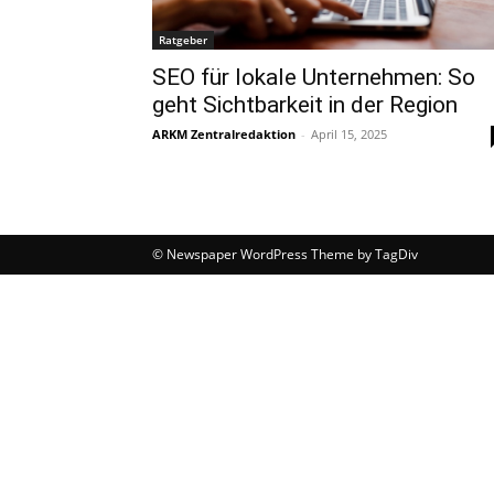
Ratgeber
SEO für lokale Unternehmen: So
geht Sichtbarkeit in der Region
ARKM Zentralredaktion
-
April 15, 2025
© Newspaper WordPress Theme by TagDiv